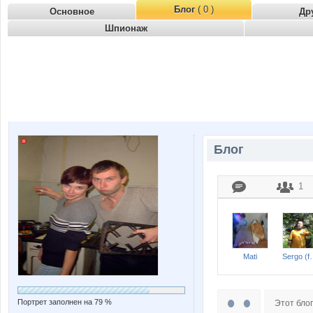
Блог
( 0 )
Основное
Др
Шпионаж
Блог
1
Mati
Sergo (fo
Портрет заполнен на 79 %
Этот блог